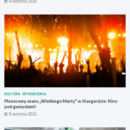
8 sierpnia 2026
y
d
l
ź
o
s
w
z
y
c
c
z
h
e
!
g
ó
ł
y
!
KULTURA
WYDARZENIA
Plenerowy seans „Wielkiego Marty” w Stargardzie: Kino
pod gwiazdami!
8 sierpnia 2026