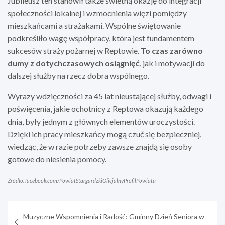
Jubileusz ten stanowił także świetną okazję do integracji
społeczności lokalnej i wzmocnienia więzi pomiędzy
mieszkańcami a strażakami. Wspólne świętowanie
podkreśliło wagę współpracy, która jest fundamentem
sukcesów straży pożarnej w Reptowie.
To czas zarówno
dumy z dotychczasowych osiągnięć
, jak i motywacji do
dalszej służby na rzecz dobra wspólnego.
Wyrazy wdzięczności za 45 lat nieustającej służby, odwagi i
poświęcenia, jakie ochotnicy z Reptowa okazują każdego
dnia, były jednym z głównych elementów uroczystości.
Dzięki ich pracy mieszkańcy mogą czuć się bezpieczniej,
wiedząc, że w razie potrzeby zawsze znajdą się osoby
gotowe do niesienia pomocy.
Źródło: facebook.com/PowiatStargardzkiOficjalnyProfilPowiatu
Nawigacja
Muzyczne Wspomnienia i Radość: Gminny Dzień Seniora w
wpisu