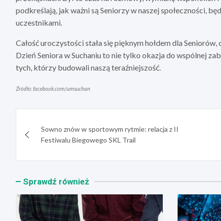
podkreślają, jak ważni są Seniorzy w naszej społeczności, będ
uczestnikami.
Całość uroczystości stała się pięknym hołdem dla Seniorów, c
Dzień Seniora w Suchaniu to nie tylko okazja do wspólnej za
tych, którzy budowali naszą teraźniejszość.
Źródło: facebook.com/umsuchan
Nawigacja
Sowno znów w sportowym rytmie: relacja z II
wpisu
Festiwalu Biegowego SKL Trail
Sprawdź również