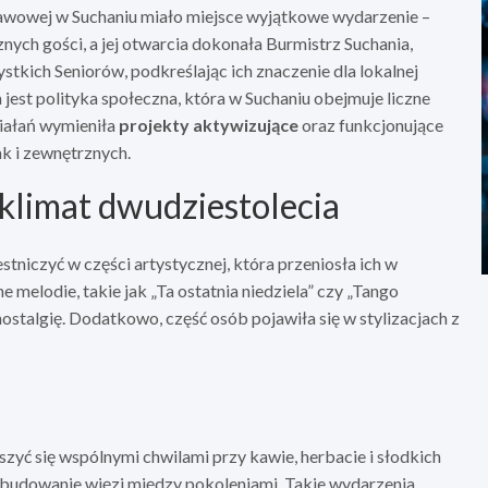
stawowej w Suchaniu miało miejsce wyjątkowe wydarzenie –
ych gości, a jej otwarcia dokonała Burmistrz Suchania,
stkich Seniorów, podkreślając ich znaczenie dla lokalnej
jest polityka społeczna, która w Suchaniu obejmuje liczne
iałań wymieniła
projekty aktywizujące
oraz funkcjonujące
k i zewnętrznych.
limat dwudziestolecia
tniczyć w części artystycznej, która przeniosła ich w
elodie, takie jak „Ta ostatnia niedziela” czy „Tango
ostalgię. Dodatkowo, część osób pojawiła się w stylizacjach z
yć się wspólnymi chwilami przy kawie, herbacie i słodkich
 budowanie więzi między pokoleniami. Takie wydarzenia