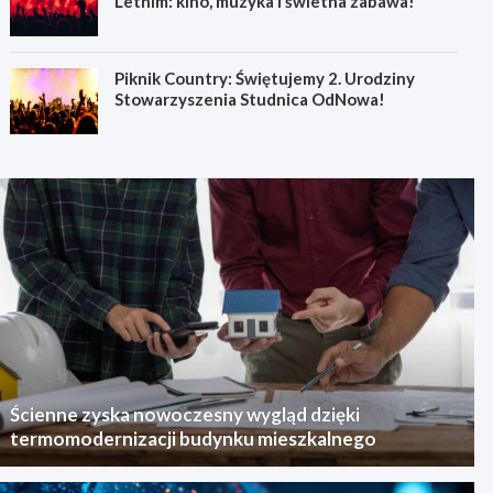
Letnim: kino, muzyka i świetna zabawa!
Piknik Country: Świętujemy 2. Urodziny
Stowarzyszenia Studnica OdNowa!
Ścienne zyska nowoczesny wygląd dzięki
termomodernizacji budynku mieszkalnego