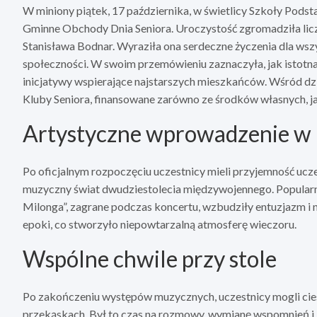
W miniony piątek, 17 października, w świetlicy Szkoły Pod
Gminne Obchody Dnia Seniora. Uroczystość zgromadziła liczn
Stanisława Bodnar. Wyraziła ona serdeczne życzenia dla wszy
społeczności. W swoim przemówieniu zaznaczyła, jak istotna 
inicjatywy wspierające najstarszych mieszkańców. Wśród dz
Kluby Seniora, finansowane zarówno ze środków własnych, ja
Artystyczne wprowadzenie w k
Po oficjalnym rozpoczęciu uczestnicy mieli przyjemność uczes
muzyczny świat dwudziestolecia międzywojennego. Popularne m
Milonga”, zagrane podczas koncertu, wzbudziły entuzjazm i n
epoki, co stworzyło niepowtarzalną atmosferę wieczoru.
Wspólne chwile przy stole
Po zakończeniu występów muzycznych, uczestnicy mogli ciesz
przekąskach. Był to czas na rozmowy, wymianę wspomnień i