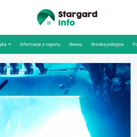
Stargar
tyka
Informacje z regionu
Newsy
Kronika policyjna
P