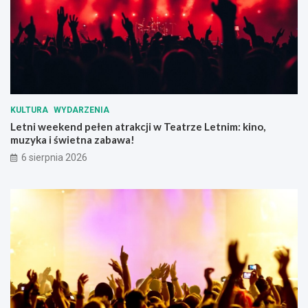
y
z
n
ą
k
t
u
p
m
r
i
z
e
e
s
d
KULTURA
WYDARZENIA
z
u
Letni weekend pełen atrakcji w Teatrze Letnim: kino,
k
p
muzyka i świetna zabawa!
a
a
l
ł
6 sierpnia 2026
n
e
e
m
g
o