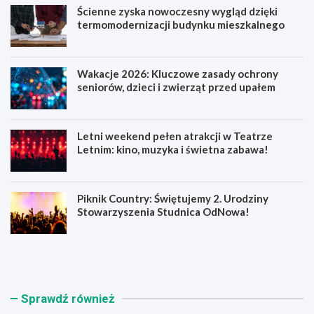
Ścienne zyska nowoczesny wygląd dzięki
termomodernizacji budynku mieszkalnego
Wakacje 2026: Kluczowe zasady ochrony
seniorów, dzieci i zwierząt przed upałem
Letni weekend pełen atrakcji w Teatrze
Letnim: kino, muzyka i świetna zabawa!
Piknik Country: Świętujemy 2. Urodziny
Stowarzyszenia Studnica OdNowa!
Ś
W
c
a
i
k
e
a
n
c
Sprawdź również
n
j
e
e